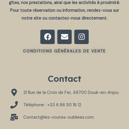
gîtes, nos prestations, ainsi que les activités à proximité.
Pour toute réservation ou information, rendez-vous sur
notre site ou contactez-nous directement.
F
E
I
a
n
n
c
v
s
CONDITIONS GÉNÉRALES DE VENTE
e
e
t
b
l
a
o
o
g
o
p
r
Contact
k
e
a
m
21 Rue de la Croix de Fer, 49700 Doué-en-Anjou
Téléphone : +33 6 86 50 18 12
Contact@les-voutes-oubliees.com