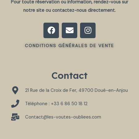
Pour toute réservation ou information, rendez-vous sur
notre site ou contactez-nous directement.
F
E
I
a
n
n
c
v
s
CONDITIONS GÉNÉRALES DE VENTE
e
e
t
b
l
a
o
o
g
o
p
r
Contact
k
e
a
m
21 Rue de la Croix de Fer, 49700 Doué-en-Anjou
Téléphone : +33 6 86 50 18 12
Contact@les-voutes-oubliees.com